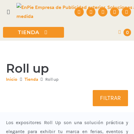
Todas las categ
TIENDA
0
Rigidos
Flexibles
Roll up
Ecológicos
Inicio
Tienda
Roll up
Expositores
FILTRAR
Los expositores Roll Up son una solución práctica y
elegante para exhibir tu marca en ferias, eventos y