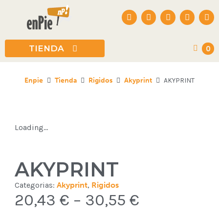
Todas las categ
TIENDA
0
Rigidos
Enpie
Tienda
Rigidos
Akyprint
AKYPRINT
Flexibles
Ecológicos
Loading...
Expositores
AKYPRINT
Categorias:
Akyprint
,
Rigidos
20,43
€
–
30,55
€