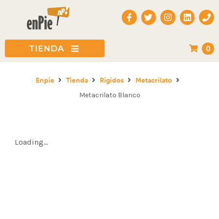
Todas las categ
TIENDA
0
Rigidos
Enpie
Tienda
Rigidos
Metacrilato
Flexibles
Metacrilato Blanco
Ecológicos
Loading...
Expositores